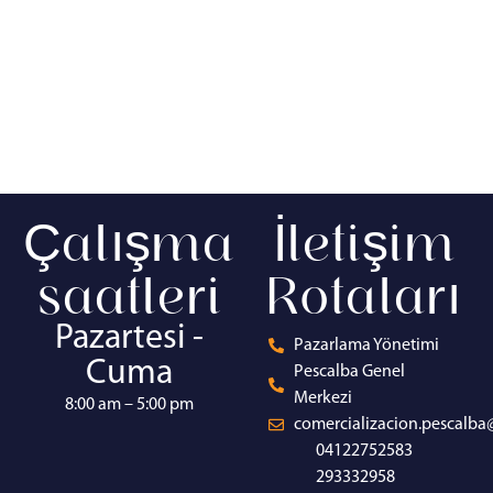
Çalışma
İletişim
saatleri
Rotaları
Pazartesi -
Pazarlama Yönetimi
Cuma
Pescalba Genel
Merkezi
8:00 am – 5:00 pm
comercializacion.pescalb
04122752583
293332958