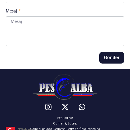
Mesaj
Gönder
PESCALBA
Cumaná, Sucre.
Calle el salado, Redoma Ferry, Edificio Pescalba